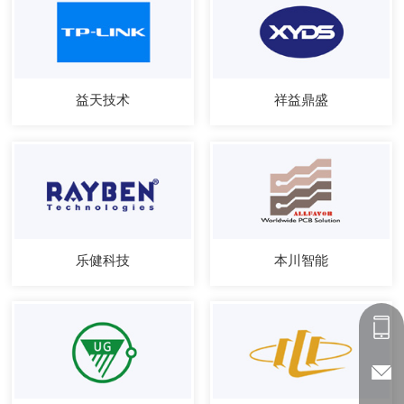
益天技术
祥益鼎盛
乐健科技
本川智能