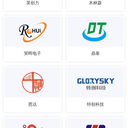
英创力
木林森
荣晖电子
鼎泰
恩达
特创科技