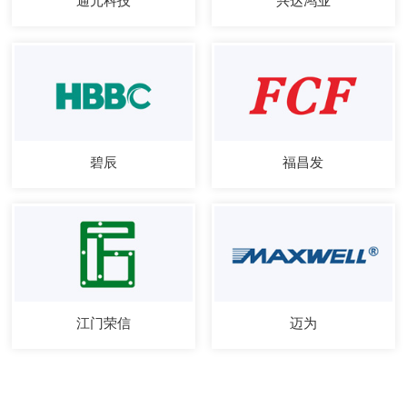
通元科技
兴达鸿业
碧辰
福昌发
江门荣信
迈为